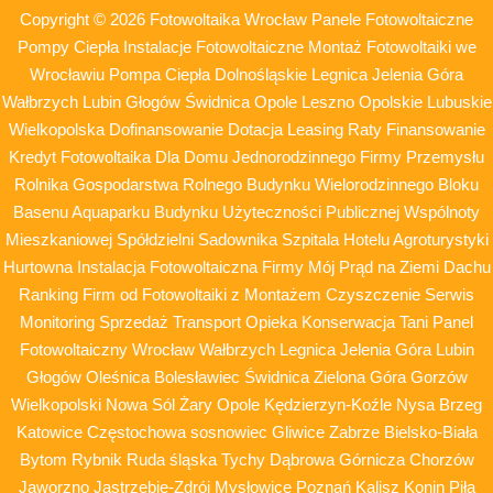
Copyright © 2026 Fotowoltaika Wrocław Panele Fotowoltaiczne
Pompy Ciepła Instalacje Fotowoltaiczne Montaż Fotowoltaiki we
Wrocławiu Pompa Ciepła Dolnośląskie Legnica Jelenia Góra
Wałbrzych Lubin Głogów Świdnica Opole Leszno Opolskie Lubuskie
Wielkopolska Dofinansowanie Dotacja Leasing Raty Finansowanie
Kredyt Fotowoltaika Dla Domu Jednorodzinnego Firmy Przemysłu
Rolnika Gospodarstwa Rolnego Budynku Wielorodzinnego Bloku
Basenu Aquaparku Budynku Użyteczności Publicznej Wspólnoty
Mieszkaniowej Spółdzielni Sadownika Szpitala Hotelu Agroturystyki
Hurtowna Instalacja Fotowoltaiczna Firmy Mój Prąd na Ziemi Dachu
Ranking Firm od Fotowoltaiki z Montażem Czyszczenie Serwis
Monitoring Sprzedaż Transport Opieka Konserwacja Tani Panel
Fotowoltaiczny Wrocław Wałbrzych Legnica Jelenia Góra Lubin
Głogów Oleśnica Bolesławiec Świdnica Zielona Góra Gorzów
Wielkopolski Nowa Sól Żary Opole Kędzierzyn-Koźle Nysa Brzeg
Katowice Częstochowa sosnowiec Gliwice Zabrze Bielsko-Biała
Bytom Rybnik Ruda śląska Tychy Dąbrowa Górnicza Chorzów
Jaworzno Jastrzębie-Zdrój Mysłowice Poznań Kalisz Konin Piła