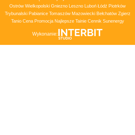
Ostrów Wielkopolski Gniezno Leszno Luboń Łódź Piotrków
Trybunalski Pabianice Tomaszów Mazowiecki Bełchatów Zgierz
Tanio Cena Promocja Najlepsze Tainie Cennik Sunenergy
Wykonanie: