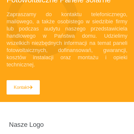
Zapraszamy do kontaktu telefonicznego,
mailowego, a także osobistego w siedzibie firmy
lub podczas audytu naszego przedstawiciela
handlowego w Państwa domu. Udzielimy
wszelkich niezbędnych informacji na temat paneli
fotowoltaicznych, dofinansowań, gwarancji,
kosztów instalacji oraz montażu i opieki
technicznej.
Kontakt
Nasze Logo