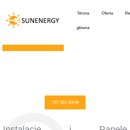
Przejdź
do
Strona
Oferta
Re
treści
główna
797 363 000
Instalacje i Panele