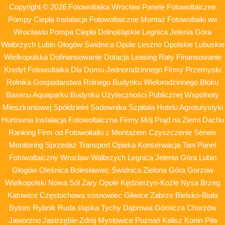
Copyright © 2026 Fotowoltaika Wrocław Panele Fotowoltaiczne
Pompy Ciepła Instalacje Fotowoltaiczne Montaż Fotowoltaiki we
Wrocławiu Pompa Ciepła Dolnośląskie Legnica Jelenia Góra
Wałbrzych Lubin Głogów Świdnica Opole Leszno Opolskie Lubuskie
Wielkopolska Dofinansowanie Dotacja Leasing Raty Finansowanie
Kredyt Fotowoltaika Dla Domu Jednorodzinnego Firmy Przemysłu
Rolnika Gospodarstwa Rolnego Budynku Wielorodzinnego Bloku
Basenu Aquaparku Budynku Użyteczności Publicznej Wspólnoty
Mieszkaniowej Spółdzielni Sadownika Szpitala Hotelu Agroturystyki
Hurtowna Instalacja Fotowoltaiczna Firmy Mój Prąd na Ziemi Dachu
Ranking Firm od Fotowoltaiki z Montażem Czyszczenie Serwis
Monitoring Sprzedaż Transport Opieka Konserwacja Tani Panel
Fotowoltaiczny Wrocław Wałbrzych Legnica Jelenia Góra Lubin
Głogów Oleśnica Bolesławiec Świdnica Zielona Góra Gorzów
Wielkopolski Nowa Sól Żary Opole Kędzierzyn-Koźle Nysa Brzeg
Katowice Częstochowa sosnowiec Gliwice Zabrze Bielsko-Biała
Bytom Rybnik Ruda śląska Tychy Dąbrowa Górnicza Chorzów
Jaworzno Jastrzębie-Zdrój Mysłowice Poznań Kalisz Konin Piła