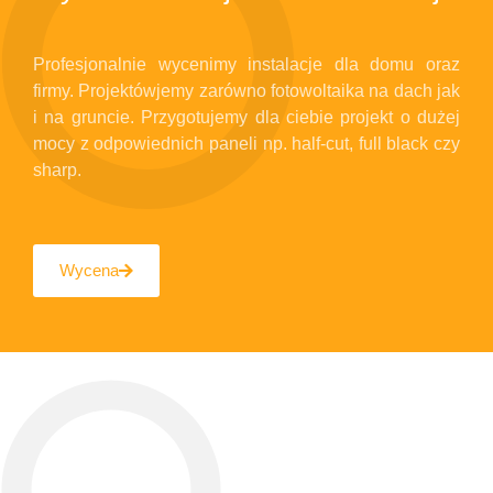
Profesjonalnie wycenimy instalacje dla domu oraz
firmy. Projektówjemy zarówno fotowoltaika na dach jak
i na gruncie. Przygotujemy dla ciebie projekt o dużej
mocy z odpowiednich paneli np. half-cut, full black czy
sharp.
Wycena