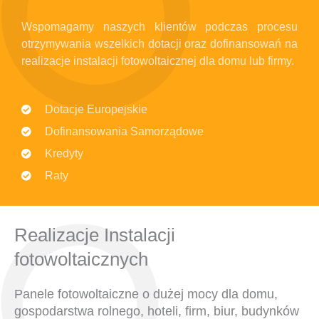
Wspomagamy naszych klientów podczas procesu
otrzymywania wszelkich dotacji oraz dofinansowań na
realizacje instalacji fotowoltaicznej dla domu lub firmy.
Dotacje Europejskie
Dofinansowania Samorządowe
Kredyty
Raty
Realizacje Instalacji
fotowoltaicznych
Panele fotowoltaiczne o dużej mocy dla domu,
gospodarstwa rolnego, hoteli, firm, biur, budynków