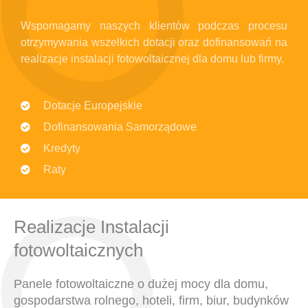
Wspomagamy naszych klientów podczas procesu
otrzymywania wszelkich dotacji oraz dofinansowań na
realizacje instalacji fotowoltaicznej dla domu lub firmy.
Dotacje Europejskie
Dofinansowania Samorządowe
Kredyty
Raty
Realizacje Instalacji
fotowoltaicznych
Panele fotowoltaiczne o dużej mocy dla domu,
gospodarstwa rolnego, hoteli, firm, biur, budynków