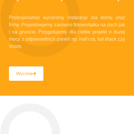
Profesjonalnie wycenimy instalacje dla domu oraz
firmy. Projektówjemy zarówno fotowoltaika na dach jak
i na gruncie. Przygotujemy dla ciebie projekt o dużej
mocy z odpowiednich paneli np. half-cut, full black czy
sharp.
Wycena