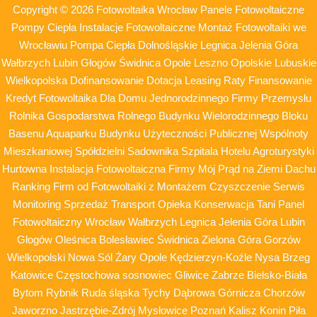
Copyright © 2026 Fotowoltaika Wrocław Panele Fotowoltaiczne
Pompy Ciepła Instalacje Fotowoltaiczne Montaż Fotowoltaiki we
Wrocławiu Pompa Ciepła Dolnośląskie Legnica Jelenia Góra
Wałbrzych Lubin Głogów Świdnica Opole Leszno Opolskie Lubuskie
Wielkopolska Dofinansowanie Dotacja Leasing Raty Finansowanie
Kredyt Fotowoltaika Dla Domu Jednorodzinnego Firmy Przemysłu
Rolnika Gospodarstwa Rolnego Budynku Wielorodzinnego Bloku
Basenu Aquaparku Budynku Użyteczności Publicznej Wspólnoty
Mieszkaniowej Spółdzielni Sadownika Szpitala Hotelu Agroturystyki
Hurtowna Instalacja Fotowoltaiczna Firmy Mój Prąd na Ziemi Dachu
Ranking Firm od Fotowoltaiki z Montażem Czyszczenie Serwis
Monitoring Sprzedaż Transport Opieka Konserwacja Tani Panel
Fotowoltaiczny Wrocław Wałbrzych Legnica Jelenia Góra Lubin
Głogów Oleśnica Bolesławiec Świdnica Zielona Góra Gorzów
Wielkopolski Nowa Sól Żary Opole Kędzierzyn-Koźle Nysa Brzeg
Katowice Częstochowa sosnowiec Gliwice Zabrze Bielsko-Biała
Bytom Rybnik Ruda śląska Tychy Dąbrowa Górnicza Chorzów
Jaworzno Jastrzębie-Zdrój Mysłowice Poznań Kalisz Konin Piła