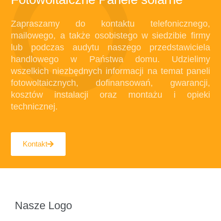
Zapraszamy do kontaktu telefonicznego,
mailowego, a także osobistego w siedzibie firmy
lub podczas audytu naszego przedstawiciela
handlowego w Państwa domu. Udzielimy
wszelkich niezbędnych informacji na temat paneli
fotowoltaicznych, dofinansowań, gwarancji,
kosztów instalacji oraz montażu i opieki
technicznej.
Kontakt
Nasze Logo