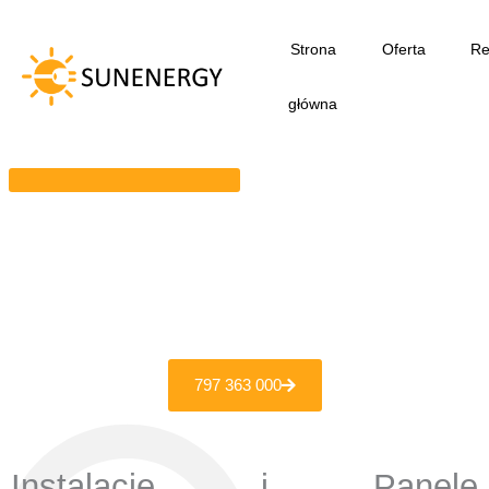
Przejdź
do
Strona
Oferta
Re
treści
główna
797 363 000
Instalacje i Panele