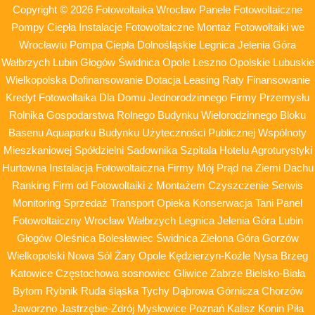
Copyright © 2026 Fotowoltaika Wrocław Panele Fotowoltaiczne
Pompy Ciepła Instalacje Fotowoltaiczne Montaż Fotowoltaiki we
Wrocławiu Pompa Ciepła Dolnośląskie Legnica Jelenia Góra
Wałbrzych Lubin Głogów Świdnica Opole Leszno Opolskie Lubuskie
Wielkopolska Dofinansowanie Dotacja Leasing Raty Finansowanie
Kredyt Fotowoltaika Dla Domu Jednorodzinnego Firmy Przemysłu
Rolnika Gospodarstwa Rolnego Budynku Wielorodzinnego Bloku
Basenu Aquaparku Budynku Użyteczności Publicznej Wspólnoty
Mieszkaniowej Spółdzielni Sadownika Szpitala Hotelu Agroturystyki
Hurtowna Instalacja Fotowoltaiczna Firmy Mój Prąd na Ziemi Dachu
Ranking Firm od Fotowoltaiki z Montażem Czyszczenie Serwis
Monitoring Sprzedaż Transport Opieka Konserwacja Tani Panel
Fotowoltaiczny Wrocław Wałbrzych Legnica Jelenia Góra Lubin
Głogów Oleśnica Bolesławiec Świdnica Zielona Góra Gorzów
Wielkopolski Nowa Sól Żary Opole Kędzierzyn-Koźle Nysa Brzeg
Katowice Częstochowa sosnowiec Gliwice Zabrze Bielsko-Biała
Bytom Rybnik Ruda śląska Tychy Dąbrowa Górnicza Chorzów
Jaworzno Jastrzębie-Zdrój Mysłowice Poznań Kalisz Konin Piła