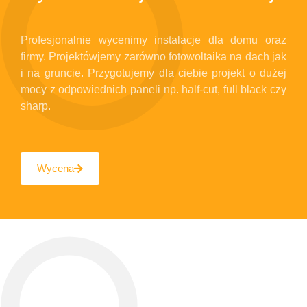
Profesjonalnie wycenimy instalacje dla domu oraz
firmy. Projektówjemy zarówno fotowoltaika na dach jak
i na gruncie. Przygotujemy dla ciebie projekt o dużej
mocy z odpowiednich paneli np. half-cut, full black czy
sharp.
Wycena