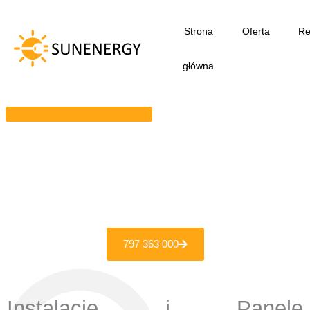
Przejdź
do
Strona
Oferta
Re
treści
główna
797 363 000
Instalacje i Panele