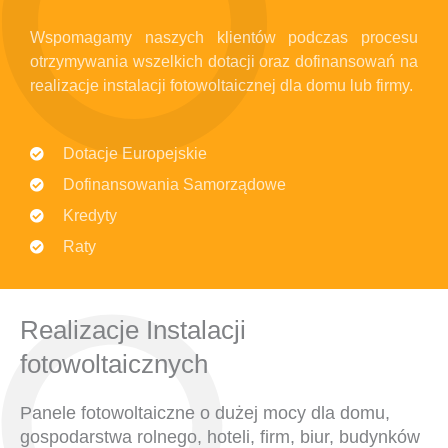
Wspomagamy naszych klientów podczas procesu
otrzymywania wszelkich dotacji oraz dofinansowań na
realizacje instalacji fotowoltaicznej dla domu lub firmy.
Dotacje Europejskie
Dofinansowania Samorządowe
Kredyty
Raty
Realizacje Instalacji
fotowoltaicznych
Panele fotowoltaiczne o dużej mocy dla domu,
gospodarstwa rolnego, hoteli, firm, biur, budynków