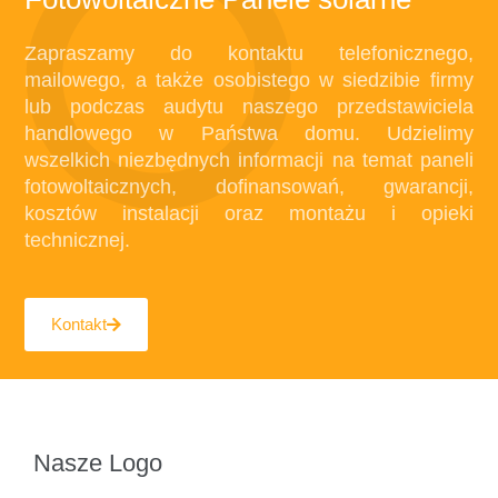
Zapraszamy do kontaktu telefonicznego,
mailowego, a także osobistego w siedzibie firmy
lub podczas audytu naszego przedstawiciela
handlowego w Państwa domu. Udzielimy
wszelkich niezbędnych informacji na temat paneli
fotowoltaicznych, dofinansowań, gwarancji,
kosztów instalacji oraz montażu i opieki
technicznej.
Kontakt
Nasze Logo