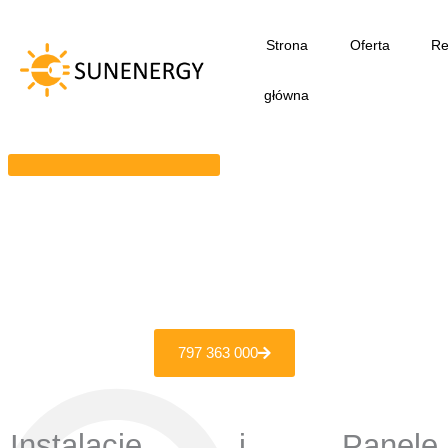
Przejdź
do
Strona
Oferta
Re
treści
główna
797 363 000
Instalacje i Panele