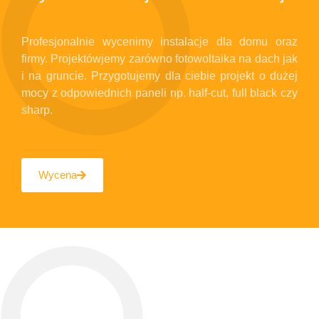
Profesjonalnie wycenimy instalacje dla domu oraz
firmy. Projektówjemy zarówno fotowoltaika na dach jak
i na gruncie. Przygotujemy dla ciebie projekt o dużej
mocy z odpowiednich paneli np. half-cut, full black czy
sharp.
Wycena