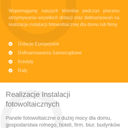
Wspomagamy naszych klientów podczas procesu
otrzymywania wszelkich dotacji oraz dofinansowań na
realizacje instalacji fotowoltaicznej dla domu lub firmy.
Dotacje Europejskie
Dofinansowania Samorządowe
Kredyty
Raty
Realizacje Instalacji
fotowoltaicznych
Panele fotowoltaiczne o dużej mocy dla domu,
gospodarstwa rolnego, hoteli, firm, biur, budynków