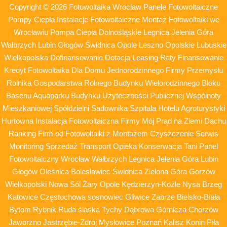
Copyright © 2026 Fotowoltaika Wrocław Panele Fotowoltaiczne
Pompy Ciepła Instalacje Fotowoltaiczne Montaż Fotowoltaiki we
Wrocławiu Pompa Ciepła Dolnośląskie Legnica Jelenia Góra
Wałbrzych Lubin Głogów Świdnica Opole Leszno Opolskie Lubuskie
Wielkopolska Dofinansowanie Dotacja Leasing Raty Finansowanie
Kredyt Fotowoltaika Dla Domu Jednorodzinnego Firmy Przemysłu
Rolnika Gospodarstwa Rolnego Budynku Wielorodzinnego Bloku
Basenu Aquaparku Budynku Użyteczności Publicznej Wspólnoty
Mieszkaniowej Spółdzielni Sadownika Szpitala Hotelu Agroturystyki
Hurtowna Instalacja Fotowoltaiczna Firmy Mój Prąd na Ziemi Dachu
Ranking Firm od Fotowoltaiki z Montażem Czyszczenie Serwis
Monitoring Sprzedaż Transport Opieka Konserwacja Tani Panel
Fotowoltaiczny Wrocław Wałbrzych Legnica Jelenia Góra Lubin
Głogów Oleśnica Bolesławiec Świdnica Zielona Góra Gorzów
Wielkopolski Nowa Sól Żary Opole Kędzierzyn-Koźle Nysa Brzeg
Katowice Częstochowa sosnowiec Gliwice Zabrze Bielsko-Biała
Bytom Rybnik Ruda śląska Tychy Dąbrowa Górnicza Chorzów
Jaworzno Jastrzębie-Zdrój Mysłowice Poznań Kalisz Konin Piła