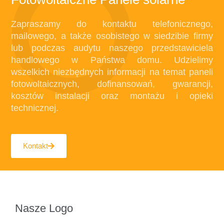
Zapraszamy do kontaktu telefonicznego,
mailowego, a także osobistego w siedzibie firmy
lub podczas audytu naszego przedstawiciela
handlowego w Państwa domu. Udzielimy
wszelkich niezbędnych informacji na temat paneli
fotowoltaicznych, dofinansowań, gwarancji,
kosztów instalacji oraz montażu i opieki
technicznej.
Kontakt
Nasze Logo