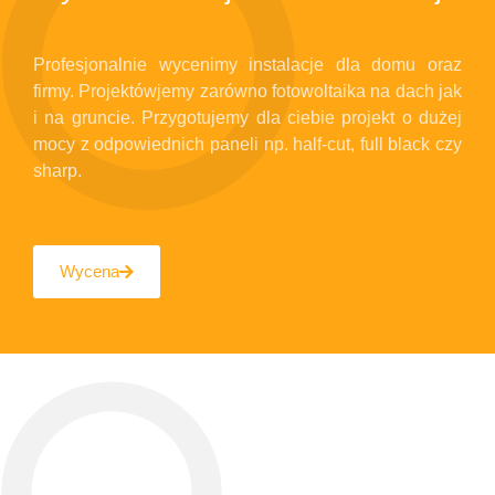
Profesjonalnie wycenimy instalacje dla domu oraz
firmy. Projektówjemy zarówno fotowoltaika na dach jak
i na gruncie. Przygotujemy dla ciebie projekt o dużej
mocy z odpowiednich paneli np. half-cut, full black czy
sharp.
Wycena