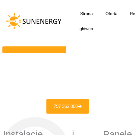
Przejdź
do
Strona
Oferta
Re
treści
główna
797 363 000
Instalacje i Panele