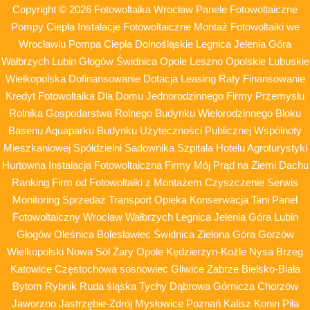
Copyright © 2026 Fotowoltaika Wrocław Panele Fotowoltaiczne
Pompy Ciepła Instalacje Fotowoltaiczne Montaż Fotowoltaiki we
Wrocławiu Pompa Ciepła Dolnośląskie Legnica Jelenia Góra
Wałbrzych Lubin Głogów Świdnica Opole Leszno Opolskie Lubuskie
Wielkopolska Dofinansowanie Dotacja Leasing Raty Finansowanie
Kredyt Fotowoltaika Dla Domu Jednorodzinnego Firmy Przemysłu
Rolnika Gospodarstwa Rolnego Budynku Wielorodzinnego Bloku
Basenu Aquaparku Budynku Użyteczności Publicznej Wspólnoty
Mieszkaniowej Spółdzielni Sadownika Szpitala Hotelu Agroturystyki
Hurtowna Instalacja Fotowoltaiczna Firmy Mój Prąd na Ziemi Dachu
Ranking Firm od Fotowoltaiki z Montażem Czyszczenie Serwis
Monitoring Sprzedaż Transport Opieka Konserwacja Tani Panel
Fotowoltaiczny Wrocław Wałbrzych Legnica Jelenia Góra Lubin
Głogów Oleśnica Bolesławiec Świdnica Zielona Góra Gorzów
Wielkopolski Nowa Sól Żary Opole Kędzierzyn-Koźle Nysa Brzeg
Katowice Częstochowa sosnowiec Gliwice Zabrze Bielsko-Biała
Bytom Rybnik Ruda śląska Tychy Dąbrowa Górnicza Chorzów
Jaworzno Jastrzębie-Zdrój Mysłowice Poznań Kalisz Konin Piła