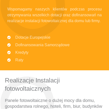
Wspomagamy naszych klientów podczas procesu
otrzymywania wszelkich dotacji oraz dofinansowań na
realizacje instalacji fotowoltaicznej dla domu lub firmy.
Dotacje Europejskie
Dofinansowania Samorządowe
Kredyty
Raty
Realizacje Instalacji
fotowoltaicznych
Panele fotowoltaiczne o dużej mocy dla domu,
gospodarstwa rolnego, hoteli, firm, biur, budynków