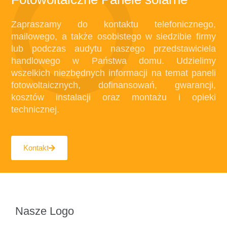
Zapraszamy do kontaktu telefonicznego,
mailowego, a także osobistego w siedzibie firmy
lub podczas audytu naszego przedstawiciela
handlowego w Państwa domu. Udzielimy
wszelkich niezbędnych informacji na temat paneli
fotowoltaicznych, dofinansowań, gwarancji,
kosztów instalacji oraz montażu i opieki
technicznej.
Kontakt
Nasze Logo