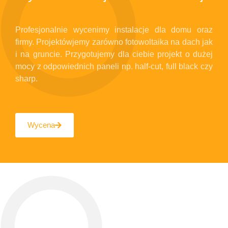
Profesjonalnie wycenimy instalacje dla domu oraz
firmy. Projektówjemy zarówno fotowoltaika na dach jak
i na gruncie. Przygotujemy dla ciebie projekt o dużej
mocy z odpowiednich paneli np. half-cut, full black czy
sharp.
Wycena