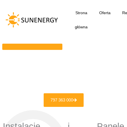
Przejdź
do
Strona
Oferta
Re
treści
główna
797 363 000
Instalacje i Panele