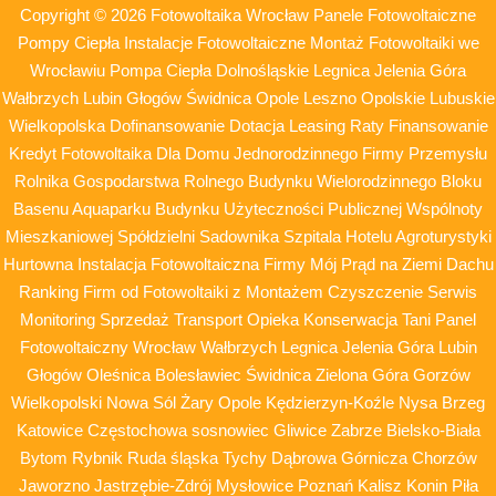
Copyright © 2026 Fotowoltaika Wrocław Panele Fotowoltaiczne
Pompy Ciepła Instalacje Fotowoltaiczne Montaż Fotowoltaiki we
Wrocławiu Pompa Ciepła Dolnośląskie Legnica Jelenia Góra
Wałbrzych Lubin Głogów Świdnica Opole Leszno Opolskie Lubuskie
Wielkopolska Dofinansowanie Dotacja Leasing Raty Finansowanie
Kredyt Fotowoltaika Dla Domu Jednorodzinnego Firmy Przemysłu
Rolnika Gospodarstwa Rolnego Budynku Wielorodzinnego Bloku
Basenu Aquaparku Budynku Użyteczności Publicznej Wspólnoty
Mieszkaniowej Spółdzielni Sadownika Szpitala Hotelu Agroturystyki
Hurtowna Instalacja Fotowoltaiczna Firmy Mój Prąd na Ziemi Dachu
Ranking Firm od Fotowoltaiki z Montażem Czyszczenie Serwis
Monitoring Sprzedaż Transport Opieka Konserwacja Tani Panel
Fotowoltaiczny Wrocław Wałbrzych Legnica Jelenia Góra Lubin
Głogów Oleśnica Bolesławiec Świdnica Zielona Góra Gorzów
Wielkopolski Nowa Sól Żary Opole Kędzierzyn-Koźle Nysa Brzeg
Katowice Częstochowa sosnowiec Gliwice Zabrze Bielsko-Biała
Bytom Rybnik Ruda śląska Tychy Dąbrowa Górnicza Chorzów
Jaworzno Jastrzębie-Zdrój Mysłowice Poznań Kalisz Konin Piła