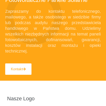
Zapraszamy do kontaktu telefonicznego,
mailowego, a także osobistego w siedzibie firmy
lub podczas audytu naszego przedstawiciela
handlowego w Państwa domu. Udzielimy
wszelkich niezbędnych informacji na temat paneli
fotowoltaicznych, dofinansowań, gwarancji,
kosztów instalacji oraz montażu i opieki
technicznej.
Kontakt
Nasze Logo