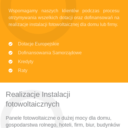
Wspomagamy naszych klientów podczas procesu
otrzymywania wszelkich dotacji oraz dofinansowań na
realizacje instalacji fotowoltaicznej dla domu lub firmy.
Dotacje Europejskie
Dofinansowania Samorządowe
Kredyty
Raty
Realizacje Instalacji
fotowoltaicznych
Panele fotowoltaiczne o dużej mocy dla domu,
gospodarstwa rolnego, hoteli, firm, biur, budynków