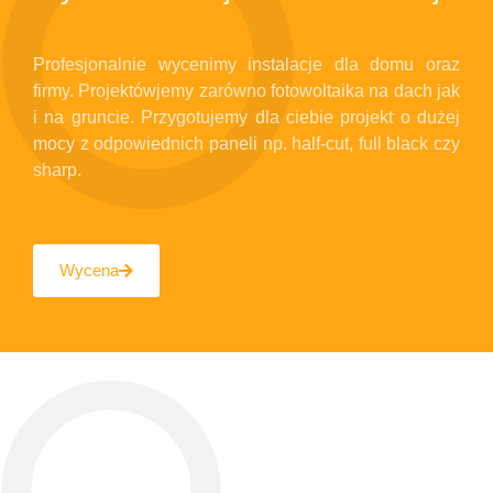
Profesjonalnie wycenimy instalacje dla domu oraz
firmy. Projektówjemy zarówno fotowoltaika na dach jak
i na gruncie. Przygotujemy dla ciebie projekt o dużej
mocy z odpowiednich paneli np. half-cut, full black czy
sharp.
Wycena