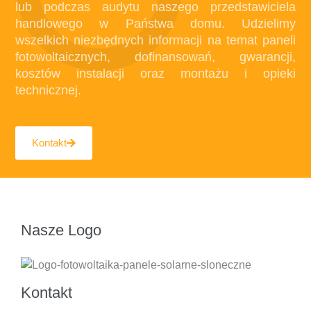
lub podczas audytu naszego przedstawiciela
handlowego w Państwa domu. Udzielimy
wszelkich niezbędnych informacji na temat paneli
fotowoltaicznych, dofinansowań, gwarancji,
kosztów instalacji oraz montażu i opieki
technicznej.
Kontakt
Nasze Logo
Kontakt