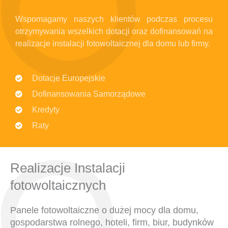
Wspomagamy naszych klientów podczas procesu
otrzymywania wszelkich dotacji oraz dofinansowań na
realizacje instalacji fotowoltaicznej dla domu lub firmy.
Dotacje Europejskie
Dofinansowania Samorządowe
Kredyty
Raty
Realizacje Instalacji
fotowoltaicznych
Panele fotowoltaiczne o dużej mocy dla domu,
gospodarstwa rolnego, hoteli, firm, biur, budynków