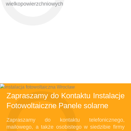
wielkopowierzchniowych
INSTALACJE FOTOWOLTAICZNE
FOTOWOLTAIKA DLA DOMU
PANELE FOTOWOLTAICZNE
INSTALACJE FOTOWOLTAICZNE
FOTOWOLTAIKA DLA FIRMY
FOTOWOLTAIKA DLA FIRMY
PANELE FOTOWOLTAICZNE
FOTOWOLTAIKA DLA DOMU
Zapraszamy do Kontaktu Instalacje
Fotowoltaiczne Panele solarne
Zapraszamy do kontaktu telefonicznego,
mailowego, a także osobistego w siedzibie firmy