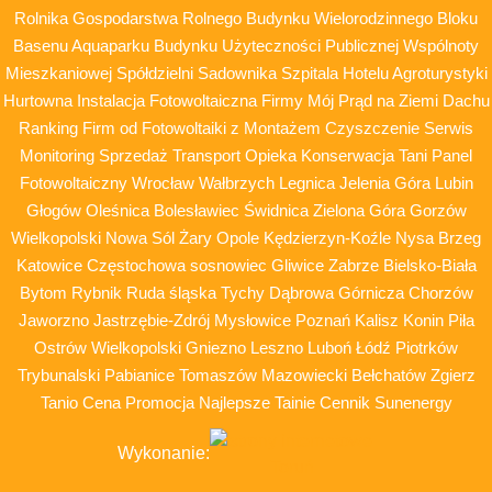
Rolnika Gospodarstwa Rolnego Budynku Wielorodzinnego Bloku
Basenu Aquaparku Budynku Użyteczności Publicznej Wspólnoty
Mieszkaniowej Spółdzielni Sadownika Szpitala Hotelu Agroturystyki
Hurtowna Instalacja Fotowoltaiczna Firmy Mój Prąd na Ziemi Dachu
Ranking Firm od Fotowoltaiki z Montażem Czyszczenie Serwis
Monitoring Sprzedaż Transport Opieka Konserwacja Tani Panel
Fotowoltaiczny Wrocław Wałbrzych Legnica Jelenia Góra Lubin
Głogów Oleśnica Bolesławiec Świdnica Zielona Góra Gorzów
Wielkopolski Nowa Sól Żary Opole Kędzierzyn-Koźle Nysa Brzeg
Katowice Częstochowa sosnowiec Gliwice Zabrze Bielsko-Biała
Bytom Rybnik Ruda śląska Tychy Dąbrowa Górnicza Chorzów
Jaworzno Jastrzębie-Zdrój Mysłowice Poznań Kalisz Konin Piła
Ostrów Wielkopolski Gniezno Leszno Luboń Łódź Piotrków
Trybunalski Pabianice Tomaszów Mazowiecki Bełchatów Zgierz
Tanio Cena Promocja Najlepsze Tainie Cennik Sunenergy
Wykonanie: