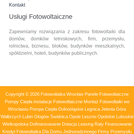
Kontakt
Usługi Fotowoltaiczne
Zapewniamy rozwiązania z zakresu fotowoltaiki dla
domów, domków letniskowych, firm, przemysłu,
rolnictwa, biznesu, bloków, budynków mieszkalnych,
spółdzielni, hoteli,
budynków publicznych.
Copyright © 2026 Fotowoltaika Wrocław Panele Fotowoltaiczne
Pompy Ciepła Instalacje Fotowoltaiczne Montaż Fotowoltaiki we
Wrocławiu Pompa Ciepła Dolnośląskie Legnica Jelenia Góra
Wałbrzych Lubin Głogów Świdnica Opole Leszno Opolskie Lubuskie
Wielkopolska Dofinansowanie Dotacja Leasing Raty Finansowanie
Kredyt Fotowoltaika Dla Domu Jednorodzinnego Firmy Przemysłu