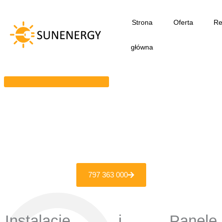
Przejdź
do
Strona
Oferta
Re
treści
główna
797 363 000
Instalacje i Panele