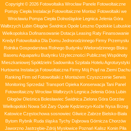
Copyright © 2026 Fotowoltaika Wrocław Panele Fotowoltaiczne
Pompy Ciepła Instalacje Fotowoltaiczne Montaż Fotowoltaiki we
Wrocławiu Pompa Ciepła Dolnośląskie Legnica Jelenia Góra
Wałbrzych Lubin Głogów Świdnica Opole Leszno Opolskie Lubuskie
Wielkopolska Dofinansowanie Dotacja Leasing Raty Finansowanie
Kredyt Fotowoltaika Dla Domu Jednorodzinnego Firmy Przemysłu
Rolnika Gospodarstwa Rolnego Budynku Wielorodzinnego Bloku
Basenu Aquaparku Budynku Użyteczności Publicznej Wspólnoty
Mieszkaniowej Spółdzielni Sadownika Szpitala Hotelu Agroturystyki
Hurtowna Instalacja Fotowoltaiczna Firmy Mój Prąd na Ziemi Dachu
Ranking Firm od Fotowoltaiki z Montażem Czyszczenie Serwis
Monitoring Sprzedaż Transport Opieka Konserwacja Tani Panel
Fotowoltaiczny Wrocław Wałbrzych Legnica Jelenia Góra Lubin
Głogów Oleśnica Bolesławiec Świdnica Zielona Góra Gorzów
Wielkopolski Nowa Sól Żary Opole Kędzierzyn-Koźle Nysa Brzeg
Katowice Częstochowa sosnowiec Gliwice Zabrze Bielsko-Biała
Bytom Rybnik Ruda śląska Tychy Dąbrowa Górnicza Chorzów
Jaworzno Jastrzębie-Zdrój Mysłowice Poznań Kalisz Konin Piła