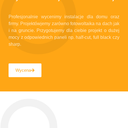
Profesjonalnie wycenimy instalacje dla domu oraz
firmy. Projektówjemy zarówno fotowoltaika na dach jak
i na gruncie. Przygotujemy dla ciebie projekt o dużej
mocy z odpowiednich paneli np. half-cut, full black czy
sharp.
Wycena