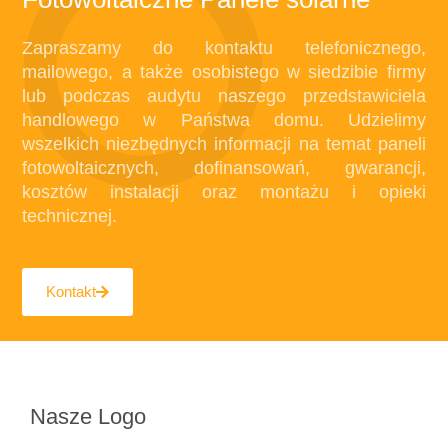
Zapraszamy do kontaktu telefonicznego,
mailowego, a także osobistego w siedzibie firmy
lub podczas audytu naszego przedstawiciela
handlowego w Państwa domu. Udzielimy
wszelkich niezbędnych informacji na temat paneli
fotowoltaicznych, dofinansowań, gwarancji,
kosztów instalacji oraz montażu i opieki
technicznej.
Kontakt
Nasze Logo