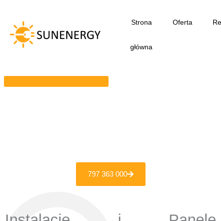
Przejdź
do
Strona
Oferta
Re
treści
główna
797 363 000
Instalacje i Panele