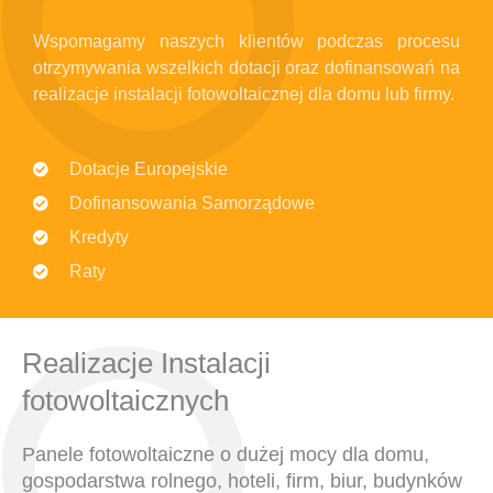
Wspomagamy naszych klientów podczas procesu
otrzymywania wszelkich dotacji oraz dofinansowań na
realizacje instalacji fotowoltaicznej dla domu lub firmy.
Dotacje Europejskie
Dofinansowania Samorządowe
Kredyty
Raty
Realizacje Instalacji
fotowoltaicznych
Panele fotowoltaiczne o dużej mocy dla domu,
gospodarstwa rolnego, hoteli, firm, biur, budynków