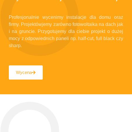
Profesjonalnie wycenimy instalacje dla domu oraz
firmy. Projektówjemy zarówno fotowoltaika na dach jak
i na gruncie. Przygotujemy dla ciebie projekt o dużej
mocy z odpowiednich paneli np. half-cut, full black czy
sharp.
Wycena