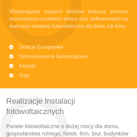
Wspomagamy naszych klientów podczas procesu
otrzymywania wszelkich dotacji oraz dofinansowań na
realizacje instalacji fotowoltaicznej dla domu lub firmy.
Dotacje Europejskie
Dofinansowania Samorządowe
Kredyty
Raty
Realizacje Instalacji
fotowoltaicznych
Panele fotowoltaiczne o dużej mocy dla domu,
gospodarstwa rolnego, hoteli, firm, biur, budynków