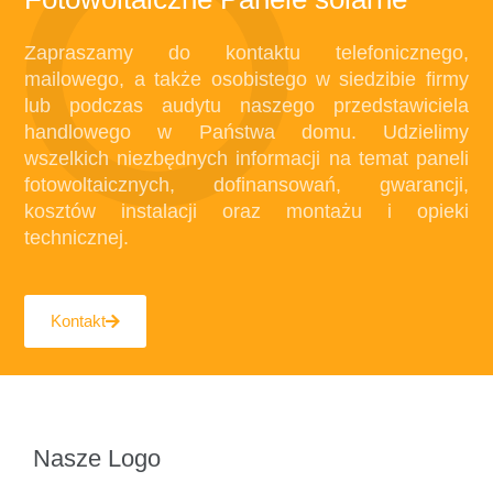
Zapraszamy do kontaktu telefonicznego,
mailowego, a także osobistego w siedzibie firmy
lub podczas audytu naszego przedstawiciela
handlowego w Państwa domu. Udzielimy
wszelkich niezbędnych informacji na temat paneli
fotowoltaicznych, dofinansowań, gwarancji,
kosztów instalacji oraz montażu i opieki
technicznej.
Kontakt
Nasze Logo