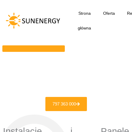
Przejdź
do
Strona
Oferta
Re
treści
główna
797 363 000
Instalacje i Panele