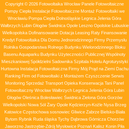
Copyright © 2026 Fotowoltaika Wrocław Panele Fotowoltaiczne
Pompy Ciepła Instalacje Fotowoltaiczne Montaż Fotowoltaiki we
Wrocławiu Pompa Ciepła Dolnośląskie Legnica Jelenia Góra
Wałbrzych Lubin Głogów Świdnica Opole Leszno Opolskie Lubuskie
Wielkopolska Dofinansowanie Dotacja Leasing Raty Finansowanie
Kredyt Fotowoltaika Dla Domu Jednorodzinnego Firmy Przemysłu
Rolnika Gospodarstwa Rolnego Budynku Wielorodzinnego Bloku
Basenu Aquaparku Budynku Użyteczności Publicznej Wspólnoty
Mieszkaniowej Spółdzielni Sadownika Szpitala Hotelu Agroturystyki
Hurtowna Instalacja Fotowoltaiczna Firmy Mój Prąd na Ziemi Dachu
Ranking Firm od Fotowoltaiki z Montażem Czyszczenie Serwis
Monitoring Sprzedaż Transport Opieka Konserwacja Tani Panel
Fotowoltaiczny Wrocław Wałbrzych Legnica Jelenia Góra Lubin
Głogów Oleśnica Bolesławiec Świdnica Zielona Góra Gorzów
Wielkopolski Nowa Sól Żary Opole Kędzierzyn-Koźle Nysa Brzeg
Katowice Częstochowa sosnowiec Gliwice Zabrze Bielsko-Biała
Bytom Rybnik Ruda śląska Tychy Dąbrowa Górnicza Chorzów
Jaworzno Jastrzębie-Zdrój Mysłowice Poznań Kalisz Konin Piła