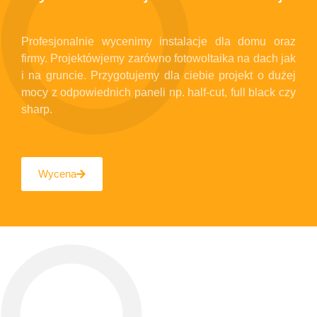
Profesjonalnie wycenimy instalacje dla domu oraz
firmy. Projektówjemy zarówno fotowoltaika na dach jak
i na gruncie. Przygotujemy dla ciebie projekt o dużej
mocy z odpowiednich paneli np. half-cut, full black czy
sharp.
Wycena