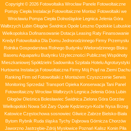
Copyright © 2026 Fotowoltaika Wrocław Panele Fotowoltaiczne
Pompy Ciepła Instalacje Fotowoltaiczne Montaż Fotowoltaiki we
Wrocławiu Pompa Ciepła Dolnośląskie Legnica Jelenia Góra
Wałbrzych Lubin Głogów Świdnica Opole Leszno Opolskie Lubuskie
Wielkopolska Dofinansowanie Dotacja Leasing Raty Finansowanie
Kredyt Fotowoltaika Dla Domu Jednorodzinnego Firmy Przemysłu
Rolnika Gospodarstwa Rolnego Budynku Wielorodzinnego Bloku
Basenu Aquaparku Budynku Użyteczności Publicznej Wspólnoty
Mieszkaniowej Spółdzielni Sadownika Szpitala Hotelu Agroturystyki
Hurtowna Instalacja Fotowoltaiczna Firmy Mój Prąd na Ziemi Dachu
Ranking Firm od Fotowoltaiki z Montażem Czyszczenie Serwis
Monitoring Sprzedaż Transport Opieka Konserwacja Tani Panel
Fotowoltaiczny Wrocław Wałbrzych Legnica Jelenia Góra Lubin
Głogów Oleśnica Bolesławiec Świdnica Zielona Góra Gorzów
Wielkopolski Nowa Sól Żary Opole Kędzierzyn-Koźle Nysa Brzeg
Katowice Częstochowa sosnowiec Gliwice Zabrze Bielsko-Biała
Bytom Rybnik Ruda śląska Tychy Dąbrowa Górnicza Chorzów
Jaworzno Jastrzębie-Zdrój Mysłowice Poznań Kalisz Konin Piła