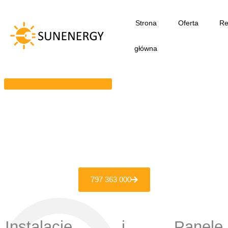
Przejdź
do
Strona
Oferta
Re
treści
główna
797 363 000
Instalacje i Panele