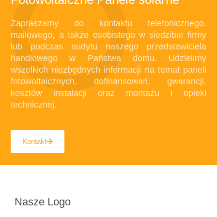
Zapraszamy do kontaktu telefonicznego,
mailowego, a także osobistego w siedzibie firmy
lub podczas audytu naszego przedstawiciela
handlowego w Państwa domu. Udzielimy
wszelkich niezbędnych informacji na temat paneli
fotowoltaicznych, dofinansowań, gwarancji,
kosztów instalacji oraz montażu i opieki
technicznej.
Kontakt
Nasze Logo