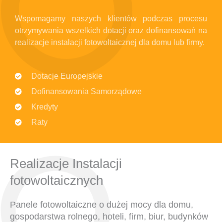
Wspomagamy naszych klientów podczas procesu
otrzymywania wszelkich dotacji oraz dofinansowań na
realizacje instalacji fotowoltaicznej dla domu lub firmy.
Dotacje Europejskie
Dofinansowania Samorządowe
Kredyty
Raty
Realizacje Instalacji
fotowoltaicznych
Panele fotowoltaiczne o dużej mocy dla domu,
gospodarstwa rolnego, hoteli, firm, biur, budynków