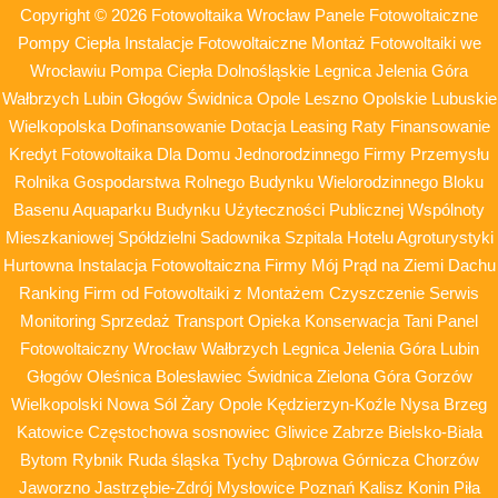
Copyright © 2026 Fotowoltaika Wrocław Panele Fotowoltaiczne
Pompy Ciepła Instalacje Fotowoltaiczne Montaż Fotowoltaiki we
Wrocławiu Pompa Ciepła Dolnośląskie Legnica Jelenia Góra
Wałbrzych Lubin Głogów Świdnica Opole Leszno Opolskie Lubuskie
Wielkopolska Dofinansowanie Dotacja Leasing Raty Finansowanie
Kredyt Fotowoltaika Dla Domu Jednorodzinnego Firmy Przemysłu
Rolnika Gospodarstwa Rolnego Budynku Wielorodzinnego Bloku
Basenu Aquaparku Budynku Użyteczności Publicznej Wspólnoty
Mieszkaniowej Spółdzielni Sadownika Szpitala Hotelu Agroturystyki
Hurtowna Instalacja Fotowoltaiczna Firmy Mój Prąd na Ziemi Dachu
Ranking Firm od Fotowoltaiki z Montażem Czyszczenie Serwis
Monitoring Sprzedaż Transport Opieka Konserwacja Tani Panel
Fotowoltaiczny Wrocław Wałbrzych Legnica Jelenia Góra Lubin
Głogów Oleśnica Bolesławiec Świdnica Zielona Góra Gorzów
Wielkopolski Nowa Sól Żary Opole Kędzierzyn-Koźle Nysa Brzeg
Katowice Częstochowa sosnowiec Gliwice Zabrze Bielsko-Biała
Bytom Rybnik Ruda śląska Tychy Dąbrowa Górnicza Chorzów
Jaworzno Jastrzębie-Zdrój Mysłowice Poznań Kalisz Konin Piła