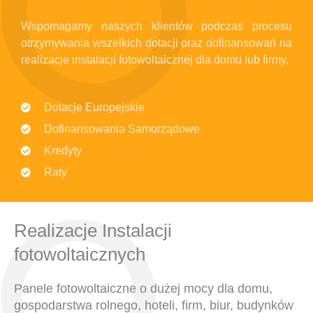
Wspomagamy naszych klientów podczas procesu
otrzymywania wszelkich dotacji oraz dofinansowań na
realizacje instalacji fotowoltaicznej dla domu lub firmy.
Dotacje Europejskie
Dofinansowania Samorządowe
Kredyty
Raty
Realizacje Instalacji
fotowoltaicznych
Panele fotowoltaiczne o dużej mocy dla domu,
gospodarstwa rolnego, hoteli, firm, biur, budynków