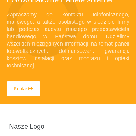
Zapraszamy do kontaktu telefonicznego,
mailowego, a także osobistego w siedzibie firmy
lub podczas audytu naszego przedstawiciela
handlowego w Państwa domu. Udzielimy
wszelkich niezbędnych informacji na temat paneli
fotowoltaicznych, dofinansowań, gwarancji,
kosztów instalacji oraz montażu i opieki
technicznej.
Kontakt
Nasze Logo