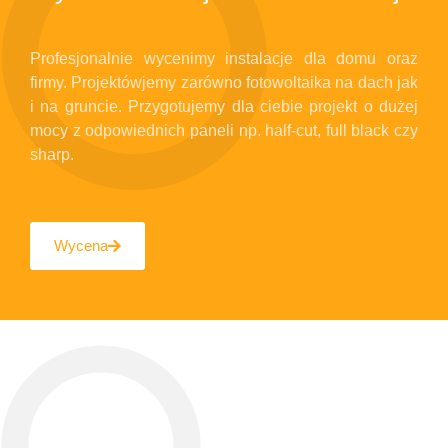
Profesjonalnie wycenimy instalacje dla domu oraz
firmy. Projektówjemy zarówno fotowoltaika na dach jak
i na gruncie. Przygotujemy dla ciebie projekt o dużej
mocy z odpowiednich paneli np. half-cut, full black czy
sharp.
Wycena