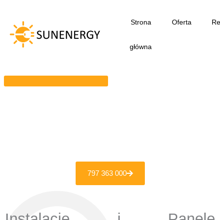
Przejdź
do
Strona
Oferta
Re
treści
główna
797 363 000
Instalacje i Panele