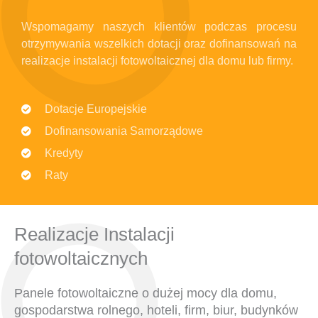
Wspomagamy naszych klientów podczas procesu
otrzymywania wszelkich dotacji oraz dofinansowań na
realizacje instalacji fotowoltaicznej dla domu lub firmy.
Dotacje Europejskie
Dofinansowania Samorządowe
Kredyty
Raty
Realizacje Instalacji
fotowoltaicznych
Panele fotowoltaiczne o dużej mocy dla domu,
gospodarstwa rolnego, hoteli, firm, biur, budynków