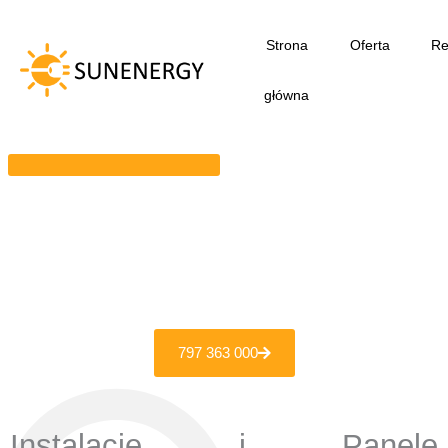
Przejdź
do
Strona
Oferta
Re
treści
główna
797 363 000
Instalacje i Panele