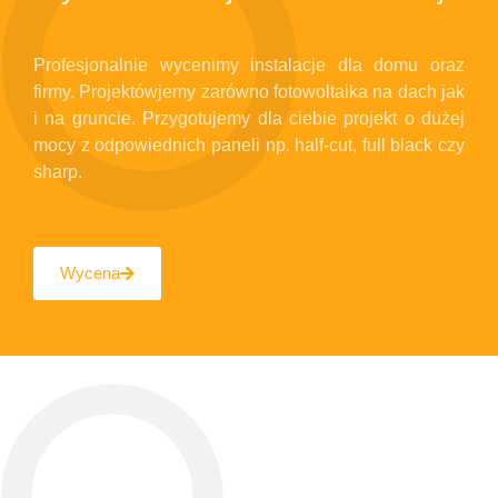
Profesjonalnie wycenimy instalacje dla domu oraz
firmy. Projektówjemy zarówno fotowoltaika na dach jak
i na gruncie. Przygotujemy dla ciebie projekt o dużej
mocy z odpowiednich paneli np. half-cut, full black czy
sharp.
Wycena