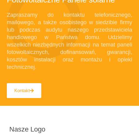
Zapraszamy do kontaktu telefonicznego,
mailowego, a także osobistego w siedzibie firmy
lub podczas audytu naszego przedstawiciela
handlowego w Państwa domu. Udzielimy
wszelkich niezbędnych informacji na temat paneli
fotowoltaicznych, dofinansowań, gwarancji,
kosztów instalacji oraz montażu i opieki
technicznej.
Kontakt
Nasze Logo