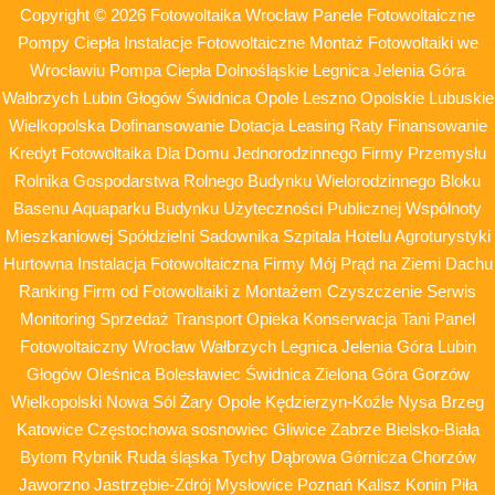
Copyright © 2026 Fotowoltaika Wrocław Panele Fotowoltaiczne
Pompy Ciepła Instalacje Fotowoltaiczne Montaż Fotowoltaiki we
Wrocławiu Pompa Ciepła Dolnośląskie Legnica Jelenia Góra
Wałbrzych Lubin Głogów Świdnica Opole Leszno Opolskie Lubuskie
Wielkopolska Dofinansowanie Dotacja Leasing Raty Finansowanie
Kredyt Fotowoltaika Dla Domu Jednorodzinnego Firmy Przemysłu
Rolnika Gospodarstwa Rolnego Budynku Wielorodzinnego Bloku
Basenu Aquaparku Budynku Użyteczności Publicznej Wspólnoty
Mieszkaniowej Spółdzielni Sadownika Szpitala Hotelu Agroturystyki
Hurtowna Instalacja Fotowoltaiczna Firmy Mój Prąd na Ziemi Dachu
Ranking Firm od Fotowoltaiki z Montażem Czyszczenie Serwis
Monitoring Sprzedaż Transport Opieka Konserwacja Tani Panel
Fotowoltaiczny Wrocław Wałbrzych Legnica Jelenia Góra Lubin
Głogów Oleśnica Bolesławiec Świdnica Zielona Góra Gorzów
Wielkopolski Nowa Sól Żary Opole Kędzierzyn-Koźle Nysa Brzeg
Katowice Częstochowa sosnowiec Gliwice Zabrze Bielsko-Biała
Bytom Rybnik Ruda śląska Tychy Dąbrowa Górnicza Chorzów
Jaworzno Jastrzębie-Zdrój Mysłowice Poznań Kalisz Konin Piła