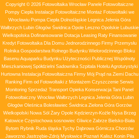
Copyright © 2026 Fotowoltaika Wrocław Panele Fotowoltaiczne
Pompy Ciepła Instalacje Fotowoltaiczne Montaż Fotowoltaiki we
Wrocławiu Pompa Ciepła Dolnośląskie Legnica Jelenia Góra
Wałbrzych Lubin Głogów Świdnica Opole Leszno Opolskie Lubuskie
Wielkopolska Dofinansowanie Dotacja Leasing Raty Finansowanie
Kredyt Fotowoltaika Dla Domu Jednorodzinnego Firmy Przemysłu
Rolnika Gospodarstwa Rolnego Budynku Wielorodzinnego Bloku
Basenu Aquaparku Budynku Użyteczności Publicznej Wspólnoty
Mieszkaniowej Spółdzielni Sadownika Szpitala Hotelu Agroturystyki
Hurtowna Instalacja Fotowoltaiczna Firmy Mój Prąd na Ziemi Dachu
Ranking Firm od Fotowoltaiki z Montażem Czyszczenie Serwis
Monitoring Sprzedaż Transport Opieka Konserwacja Tani Panel
Fotowoltaiczny Wrocław Wałbrzych Legnica Jelenia Góra Lubin
Głogów Oleśnica Bolesławiec Świdnica Zielona Góra Gorzów
Wielkopolski Nowa Sól Żary Opole Kędzierzyn-Koźle Nysa Brzeg
Katowice Częstochowa sosnowiec Gliwice Zabrze Bielsko-Biała
Bytom Rybnik Ruda śląska Tychy Dąbrowa Górnicza Chorzów
Jaworzno Jastrzębie-Zdrój Mysłowice Poznań Kalisz Konin Piła