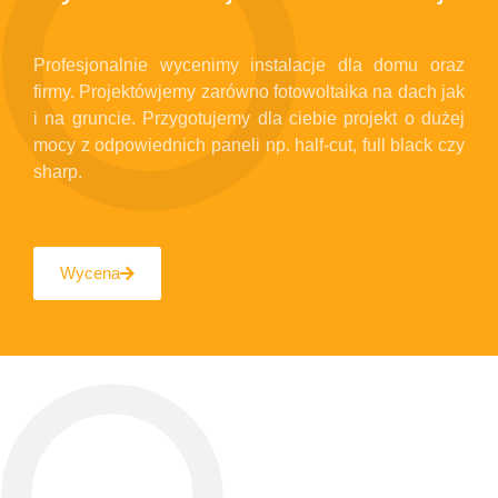
Profesjonalnie wycenimy instalacje dla domu oraz
firmy. Projektówjemy zarówno fotowoltaika na dach jak
i na gruncie. Przygotujemy dla ciebie projekt o dużej
mocy z odpowiednich paneli np. half-cut, full black czy
sharp.
Wycena