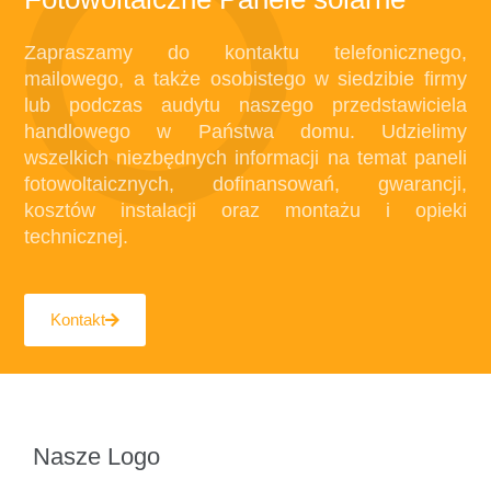
Zapraszamy do kontaktu telefonicznego,
mailowego, a także osobistego w siedzibie firmy
lub podczas audytu naszego przedstawiciela
handlowego w Państwa domu. Udzielimy
wszelkich niezbędnych informacji na temat paneli
fotowoltaicznych, dofinansowań, gwarancji,
kosztów instalacji oraz montażu i opieki
technicznej.
Kontakt
Nasze Logo