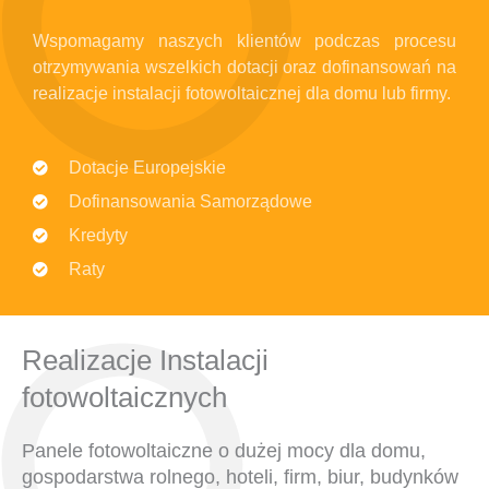
Wspomagamy naszych klientów podczas procesu
otrzymywania wszelkich dotacji oraz dofinansowań na
realizacje instalacji fotowoltaicznej dla domu lub firmy.
Dotacje Europejskie
Dofinansowania Samorządowe
Kredyty
Raty
Realizacje Instalacji
fotowoltaicznych
Panele fotowoltaiczne o dużej mocy dla domu,
gospodarstwa rolnego, hoteli, firm, biur, budynków