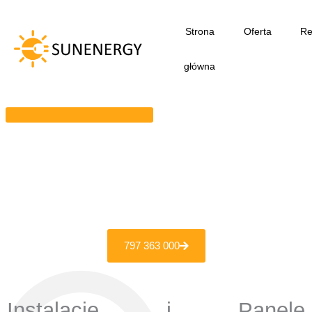
Przejdź
do
Strona
Oferta
Re
treści
główna
797 363 000
Instalacje i Panele