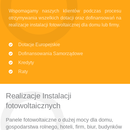
Wspomagamy naszych klientów podczas procesu
otrzymywania wszelkich dotacji oraz dofinansowań na
realizacje instalacji fotowoltaicznej dla domu lub firmy.
Dotacje Europejskie
Dofinansowania Samorządowe
Kredyty
Raty
Realizacje Instalacji
fotowoltaicznych
Panele fotowoltaiczne o dużej mocy dla domu,
gospodarstwa rolnego, hoteli, firm, biur, budynków