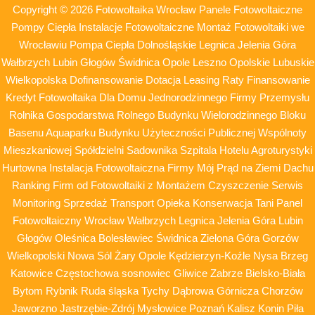
Copyright © 2026 Fotowoltaika Wrocław Panele Fotowoltaiczne
Pompy Ciepła Instalacje Fotowoltaiczne Montaż Fotowoltaiki we
Wrocławiu Pompa Ciepła Dolnośląskie Legnica Jelenia Góra
Wałbrzych Lubin Głogów Świdnica Opole Leszno Opolskie Lubuskie
Wielkopolska Dofinansowanie Dotacja Leasing Raty Finansowanie
Kredyt Fotowoltaika Dla Domu Jednorodzinnego Firmy Przemysłu
Rolnika Gospodarstwa Rolnego Budynku Wielorodzinnego Bloku
Basenu Aquaparku Budynku Użyteczności Publicznej Wspólnoty
Mieszkaniowej Spółdzielni Sadownika Szpitala Hotelu Agroturystyki
Hurtowna Instalacja Fotowoltaiczna Firmy Mój Prąd na Ziemi Dachu
Ranking Firm od Fotowoltaiki z Montażem Czyszczenie Serwis
Monitoring Sprzedaż Transport Opieka Konserwacja Tani Panel
Fotowoltaiczny Wrocław Wałbrzych Legnica Jelenia Góra Lubin
Głogów Oleśnica Bolesławiec Świdnica Zielona Góra Gorzów
Wielkopolski Nowa Sól Żary Opole Kędzierzyn-Koźle Nysa Brzeg
Katowice Częstochowa sosnowiec Gliwice Zabrze Bielsko-Biała
Bytom Rybnik Ruda śląska Tychy Dąbrowa Górnicza Chorzów
Jaworzno Jastrzębie-Zdrój Mysłowice Poznań Kalisz Konin Piła