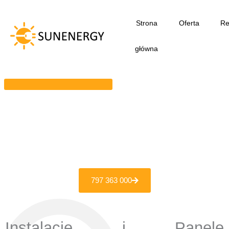
Przejdź
do
Strona
Oferta
Re
treści
główna
797 363 000
Instalacje i Panele