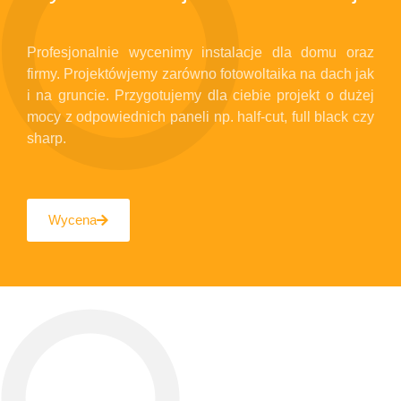
Profesjonalnie wycenimy instalacje dla domu oraz
firmy. Projektówjemy zarówno fotowoltaika na dach jak
i na gruncie. Przygotujemy dla ciebie projekt o dużej
mocy z odpowiednich paneli np. half-cut, full black czy
sharp.
Wycena