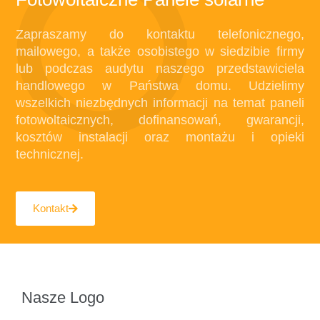
Zapraszamy do kontaktu telefonicznego,
mailowego, a także osobistego w siedzibie firmy
lub podczas audytu naszego przedstawiciela
handlowego w Państwa domu. Udzielimy
wszelkich niezbędnych informacji na temat paneli
fotowoltaicznych, dofinansowań, gwarancji,
kosztów instalacji oraz montażu i opieki
technicznej.
Kontakt
Nasze Logo