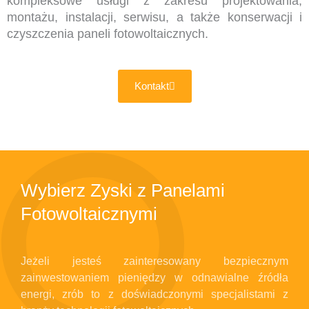
kompleksowe usługi z zakresu projektowania,
montażu, instalacji, serwisu, a także konserwacji i
czyszczenia paneli fotowoltaicznych.
Kontakt
FOTOWOLTAIKA DLA DOMU
Wybierz Zyski z Panelami
Fotowoltaicznymi
Jeżeli jesteś zainteresowany bezpiecznym
zainwestowaniem pieniędzy w odnawialne źródła
energi, zrób to z doświadczonymi specjalistami z