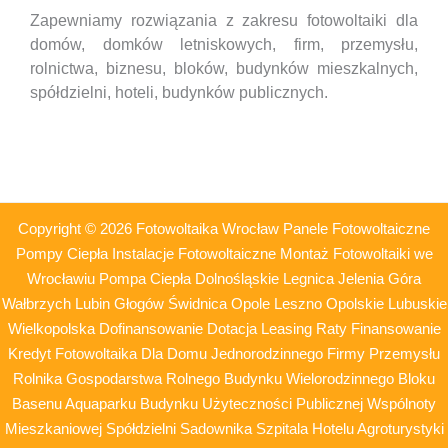
Zapewniamy rozwiązania z zakresu fotowoltaiki dla
domów, domków letniskowych, firm, przemysłu,
rolnictwa, biznesu, bloków, budynków mieszkalnych,
spółdzielni, hoteli,
budynków publicznych.
Copyright © 2026 Fotowoltaika Wrocław Panele Fotowoltaiczne
Pompy Ciepła Instalacje Fotowoltaiczne Montaż Fotowoltaiki we
Wrocławiu Pompa Ciepła Dolnośląskie Legnica Jelenia Góra
Wałbrzych Lubin Głogów Świdnica Opole Leszno Opolskie Lubuskie
Wielkopolska Dofinansowanie Dotacja Leasing Raty Finansowanie
Kredyt Fotowoltaika Dla Domu Jednorodzinnego Firmy Przemysłu
Rolnika Gospodarstwa Rolnego Budynku Wielorodzinnego Bloku
Basenu Aquaparku Budynku Użyteczności Publicznej Wspólnoty
Mieszkaniowej Spółdzielni Sadownika Szpitala Hotelu Agroturystyki