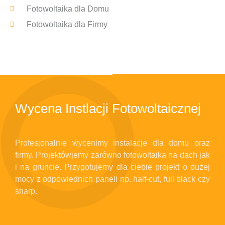
Fotowoltaika dla Domu
Fotowoltaika dla Firmy
FOTOWOLTAIKA DLA FIRMY
Wycena Instlacji Fotowoltaicznej
Profesjonalnie wycenimy instalacje dla domu oraz
firmy. Projektówjemy zarówno fotowoltaika na dach jak
i na gruncie. Przygotujemy dla ciebie projekt o dużej
mocy z odpowiednich paneli np. half-cut, full black czy
sharp.