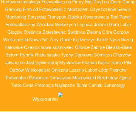
Hurtowna Instalacja Fotowoltaiczna Firmy Mój Prąd na Ziemi Dachu
Ranking Firm od Fotowoltaiki z Montażem Czyszczenie Serwis
Monitoring Sprzedaż Transport Opieka Konserwacja Tani Panel
Fotowoltaiczny Wrocław Wałbrzych Legnica Jelenia Góra Lubin
Głogów Oleśnica Bolesławiec Świdnica Zielona Góra Gorzów
Wielkopolski Nowa Sól Żary Opole Kędzierzyn-Koźle Nysa Brzeg
Katowice Częstochowa sosnowiec Gliwice Zabrze Bielsko-Biała
Bytom Rybnik Ruda śląska Tychy Dąbrowa Górnicza Chorzów
Jaworzno Jastrzębie-Zdrój Mysłowice Poznań Kalisz Konin Piła
Ostrów Wielkopolski Gniezno Leszno Luboń Łódź Piotrków
Trybunalski Pabianice Tomaszów Mazowiecki Bełchatów Zgierz
Tanio Cena Promocja Najlepsze Tainie Cennik Sunenergy
Wykonanie: