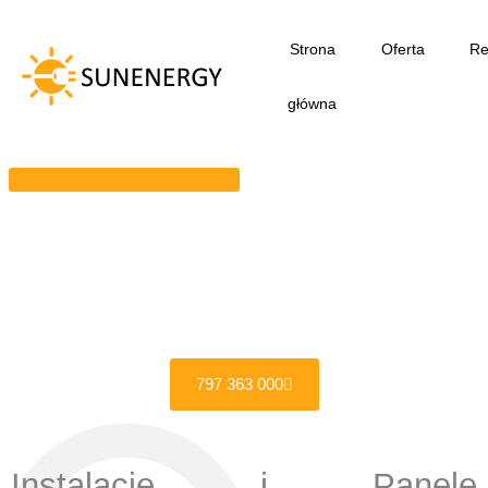
Przejdź
do
Strona
Oferta
Re
treści
główna
797 363 000
Instalacje i Panele