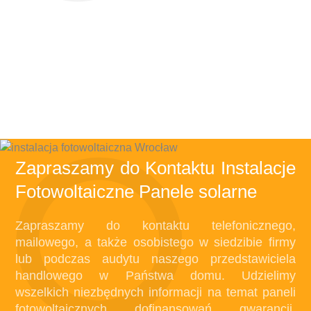
FOTOWOLTAIKA DLA DOMU
PANELE FOTOWOLTAICZNE
INSTALACJE FOTOWOLTAICZNE
FOTOWOLTAIKA DLA FIRMY
FOTOWOLTAIKA DLA FIRMY
PANELE FOTOWOLTAICZNE
FOTOWOLTAIKA DLA DOMU
Zapraszamy do Kontaktu Instalacje
Fotowoltaiczne Panele solarne
Zapraszamy do kontaktu telefonicznego,
mailowego, a także osobistego w siedzibie firmy
lub podczas audytu naszego przedstawiciela
handlowego w Państwa domu. Udzielimy
wszelkich niezbędnych informacji na temat paneli
fotowoltaicznych, dofinansowań, gwarancji,