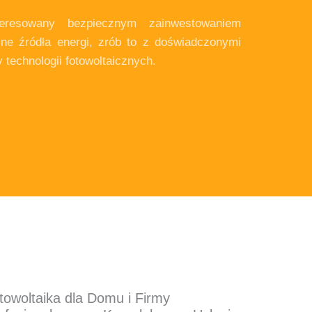
teresowany bezpiecznym zainwestowaniem
lne źródła energi, zrób to z doświadczonymi
y technologii fotowoltaicznych.
towoltaika dla Domu i Firmy