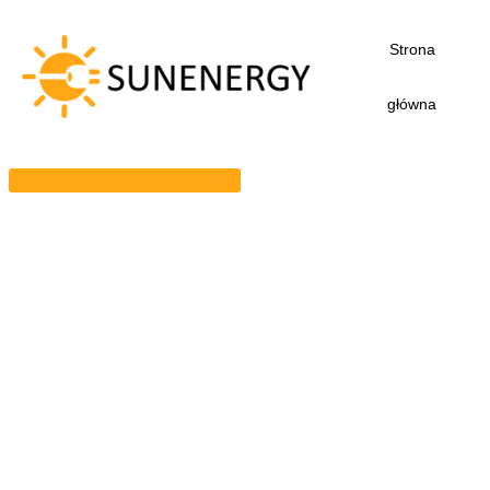
Przejdź
do
Strona
treści
główna