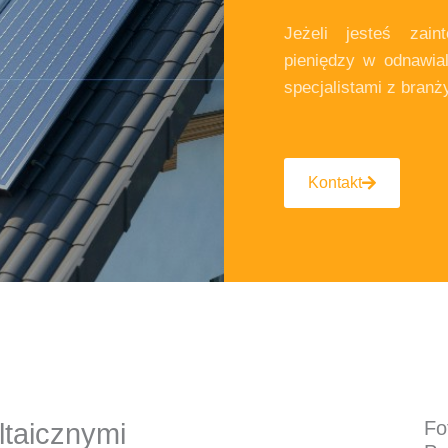
Jeżeli jesteś zain
pieniędzy w odnawia
specjalistami z branż
Kontakt
Fo
ltaicznymi