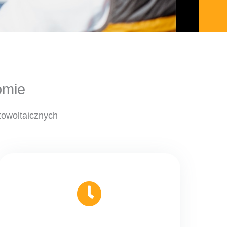
omie
towoltaicznych