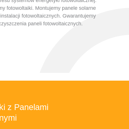
resu systemów energetyki fotowoltaicznej.
y fotowoltaiki. Montujemy panele solarne
instalacji fotowoltaicznych. Gwarantujemy
czyszczenia paneli fotowoltaicznych.
ki z Panelami
znymi