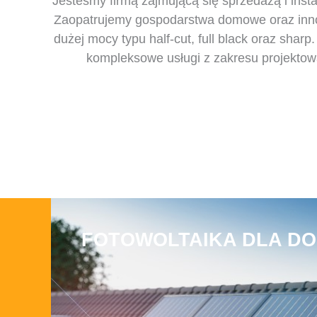
Jesteśmy firmą zajmującą się sprzedażą i ins
Zaopatrujemy gospodarstwa domowe oraz innowa
dużej mocy typu half-cut, full black oraz sha
kompleksowe usługi z zakresu projektowan
FOTOWOLTAIKA DLA D