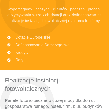
Wspomagamy naszych klientów podczas procesu
otrzymywania wszelkich dotacji oraz dofinansowań na
realizacje instalacji fotowoltaicznej dla domu lub firmy.
Dotacje Europejskie
Dofinansowania Samorządowe
Kredyty
Raty
Realizacje Instalacji
fotowoltaicznych
Panele fotowoltaiczne o dużej mocy dla domu,
gospodarstwa rolnego, hoteli, firm, biur, budynków