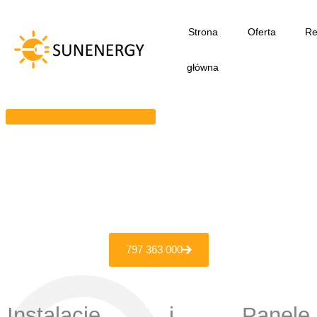
Przejdź
do
Strona
Oferta
Re
treści
główna
797 363 000
Instalacje i Panele