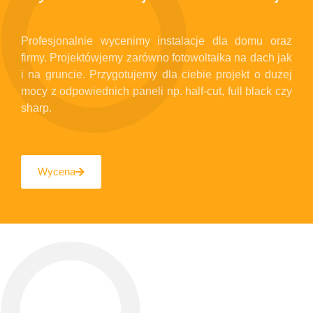
Profesjonalnie wycenimy instalacje dla domu oraz
firmy. Projektówjemy zarówno fotowoltaika na dach jak
i na gruncie. Przygotujemy dla ciebie projekt o dużej
mocy z odpowiednich paneli np. half-cut, full black czy
sharp.
Wycena