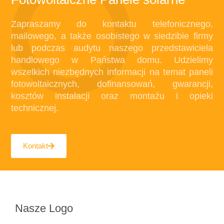
Zapraszamy do kontaktu telefonicznego,
mailowego, a także osobistego w siedzibie firmy
lub podczas audytu naszego przedstawiciela
handlowego w Państwa domu. Udzielimy
wszelkich niezbędnych informacji na temat paneli
fotowoltaicznych, dofinansowań, gwarancji,
kosztów instalacji oraz montażu i opieki
technicznej.
Kontakt
Nasze Logo