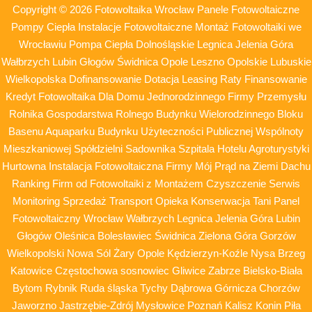
Copyright © 2026 Fotowoltaika Wrocław Panele Fotowoltaiczne
Pompy Ciepła Instalacje Fotowoltaiczne Montaż Fotowoltaiki we
Wrocławiu Pompa Ciepła Dolnośląskie Legnica Jelenia Góra
Wałbrzych Lubin Głogów Świdnica Opole Leszno Opolskie Lubuskie
Wielkopolska Dofinansowanie Dotacja Leasing Raty Finansowanie
Kredyt Fotowoltaika Dla Domu Jednorodzinnego Firmy Przemysłu
Rolnika Gospodarstwa Rolnego Budynku Wielorodzinnego Bloku
Basenu Aquaparku Budynku Użyteczności Publicznej Wspólnoty
Mieszkaniowej Spółdzielni Sadownika Szpitala Hotelu Agroturystyki
Hurtowna Instalacja Fotowoltaiczna Firmy Mój Prąd na Ziemi Dachu
Ranking Firm od Fotowoltaiki z Montażem Czyszczenie Serwis
Monitoring Sprzedaż Transport Opieka Konserwacja Tani Panel
Fotowoltaiczny Wrocław Wałbrzych Legnica Jelenia Góra Lubin
Głogów Oleśnica Bolesławiec Świdnica Zielona Góra Gorzów
Wielkopolski Nowa Sól Żary Opole Kędzierzyn-Koźle Nysa Brzeg
Katowice Częstochowa sosnowiec Gliwice Zabrze Bielsko-Biała
Bytom Rybnik Ruda śląska Tychy Dąbrowa Górnicza Chorzów
Jaworzno Jastrzębie-Zdrój Mysłowice Poznań Kalisz Konin Piła