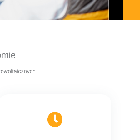
omie
towoltaicznych