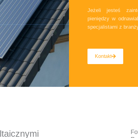
Jeżeli jesteś zain
pieniędzy w odnawia
specjalistami z branż
Kontakt
Fo
ltaicznymi