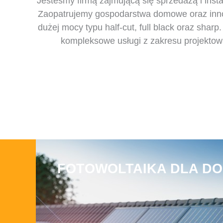
Jesteśmy firmą zajmującą się sprzedażą i ins
Zaopatrujemy gospodarstwa domowe oraz innowa
dużej mocy typu half-cut, full black oraz sha
kompleksowe usługi z zakresu projektowan
FOTOWOLTAIKA DLA D