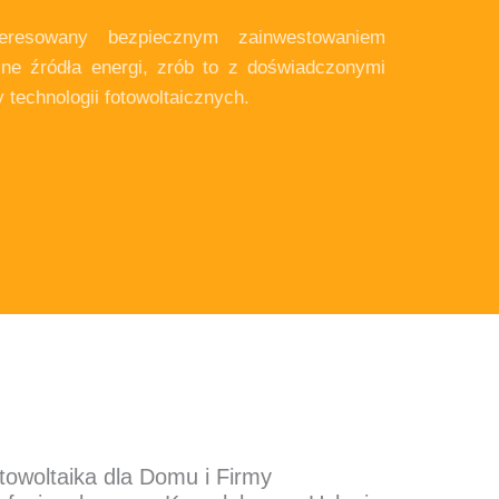
teresowany bezpiecznym zainwestowaniem
lne źródła energi, zrób to z doświadczonymi
y technologii fotowoltaicznych.
towoltaika dla Domu i Firmy