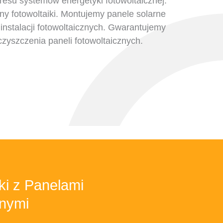
resu systemów energetyki fotowoltaicznej.
y fotowoltaiki. Montujemy panele solarne
instalacji fotowoltaicznych. Gwarantujemy
czyszczenia paneli fotowoltaicznych.
ki z Panelami
znymi