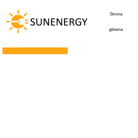
Przejdź
do
Strona
treści
główna