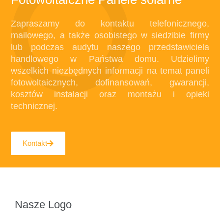
Zapraszamy do kontaktu telefonicznego,
mailowego, a także osobistego w siedzibie firmy
lub podczas audytu naszego przedstawiciela
handlowego w Państwa domu. Udzielimy
wszelkich niezbędnych informacji na temat paneli
fotowoltaicznych, dofinansowań, gwarancji,
kosztów instalacji oraz montażu i opieki
technicznej.
Kontakt
Nasze Logo