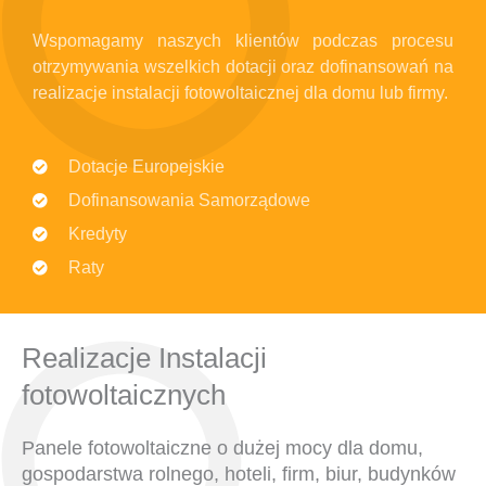
Wspomagamy naszych klientów podczas procesu
otrzymywania wszelkich dotacji oraz dofinansowań na
realizacje instalacji fotowoltaicznej dla domu lub firmy.
Dotacje Europejskie
Dofinansowania Samorządowe
Kredyty
Raty
Realizacje Instalacji
fotowoltaicznych
Panele fotowoltaiczne o dużej mocy dla domu,
gospodarstwa rolnego, hoteli, firm, biur, budynków