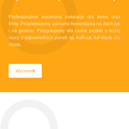
Profesjonalnie wycenimy instalacje dla domu oraz
firmy. Projektówjemy zarówno fotowoltaika na dach jak
i na gruncie. Przygotujemy dla ciebie projekt o dużej
mocy z odpowiednich paneli np. half-cut, full black czy
sharp.
Wycena