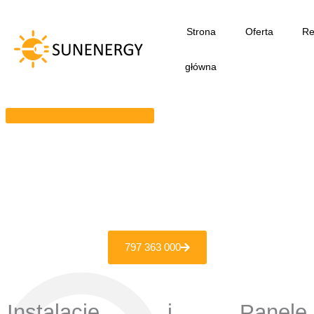
Przejdź
do
Strona
Oferta
Re
treści
główna
797 363 000
Instalacje i Panele