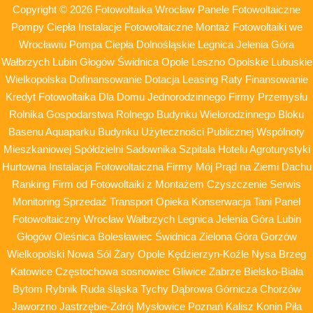
Copyright © 2026 Fotowoltaika Wrocław Panele Fotowoltaiczne
Pompy Ciepła Instalacje Fotowoltaiczne Montaż Fotowoltaiki we
Wrocławiu Pompa Ciepła Dolnośląskie Legnica Jelenia Góra
Wałbrzych Lubin Głogów Świdnica Opole Leszno Opolskie Lubuskie
Wielkopolska Dofinansowanie Dotacja Leasing Raty Finansowanie
Kredyt Fotowoltaika Dla Domu Jednorodzinnego Firmy Przemysłu
Rolnika Gospodarstwa Rolnego Budynku Wielorodzinnego Bloku
Basenu Aquaparku Budynku Użyteczności Publicznej Wspólnoty
Mieszkaniowej Spółdzielni Sadownika Szpitala Hotelu Agroturystyki
Hurtowna Instalacja Fotowoltaiczna Firmy Mój Prąd na Ziemi Dachu
Ranking Firm od Fotowoltaiki z Montażem Czyszczenie Serwis
Monitoring Sprzedaż Transport Opieka Konserwacja Tani Panel
Fotowoltaiczny Wrocław Wałbrzych Legnica Jelenia Góra Lubin
Głogów Oleśnica Bolesławiec Świdnica Zielona Góra Gorzów
Wielkopolski Nowa Sól Żary Opole Kędzierzyn-Koźle Nysa Brzeg
Katowice Częstochowa sosnowiec Gliwice Zabrze Bielsko-Biała
Bytom Rybnik Ruda śląska Tychy Dąbrowa Górnicza Chorzów
Jaworzno Jastrzębie-Zdrój Mysłowice Poznań Kalisz Konin Piła